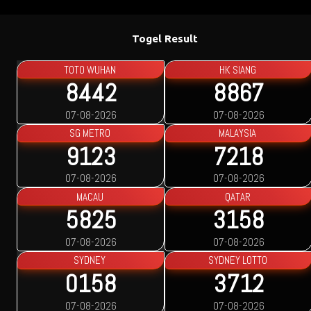
Togel Result
TOTO WUHAN
HK SIANG
8442
8867
07-08-2026
07-08-2026
SG METRO
MALAYSIA
9123
7218
07-08-2026
07-08-2026
MACAU
QATAR
5825
3158
07-08-2026
07-08-2026
SYDNEY
SYDNEY LOTTO
0158
3712
07-08-2026
07-08-2026